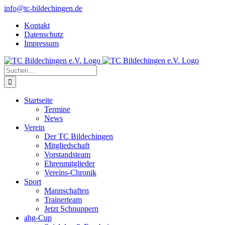
Zum
info@tc-bildechingen.de
Inhalt
Kontakt
springen
Datenschutz
Impressum
Suche
nach:
Startseite
Termine
News
Verein
Der TC Bildechingen
Mitgliedschaft
Vorstandsteam
Ehrenmitglieder
Vereins-Chronik
Sport
Mannschaften
Trainerteam
Jetzt Schnuppern
ahg-Cup