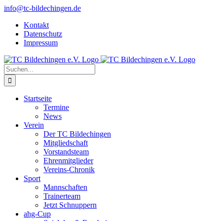
Zum
info@tc-bildechingen.de
Inhalt
Kontakt
springen
Datenschutz
Impressum
Suche
nach:
Startseite
Termine
News
Verein
Der TC Bildechingen
Mitgliedschaft
Vorstandsteam
Ehrenmitglieder
Vereins-Chronik
Sport
Mannschaften
Trainerteam
Jetzt Schnuppern
ahg-Cup