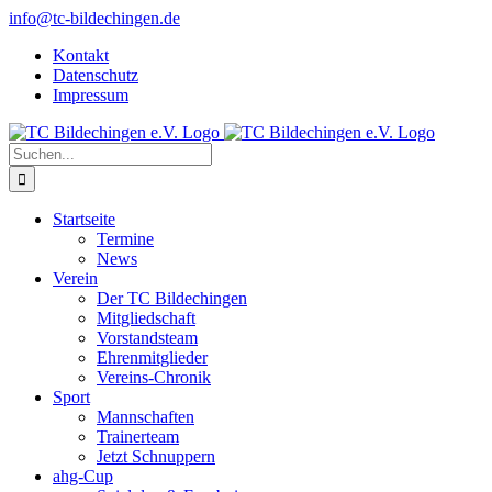
Zum
info@tc-bildechingen.de
Inhalt
Kontakt
springen
Datenschutz
Impressum
Suche
nach:
Startseite
Termine
News
Verein
Der TC Bildechingen
Mitgliedschaft
Vorstandsteam
Ehrenmitglieder
Vereins-Chronik
Sport
Mannschaften
Trainerteam
Jetzt Schnuppern
ahg-Cup