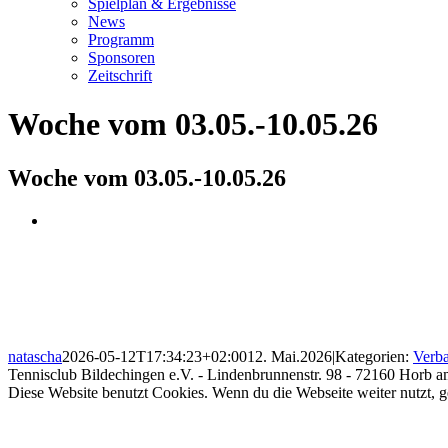
Spielplan & Ergebnisse
News
Programm
Sponsoren
Zeitschrift
Woche vom 03.05.-10.05.26
Woche vom 03.05.-10.05.26
Zeige
grösseres
Bild
natascha
2026-05-12T17:34:23+02:00
12. Mai.2026
|
Kategorien:
Verb
Tennisclub Bildechingen e.V. - Lindenbrunnenstr. 98 - 72160 Horb 
Toggle
Diese Website benutzt Cookies. Wenn du die Webseite weiter nutzt, 
Sliding
Nach
Bar
oben
Area