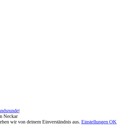
andsrunde
|
am Neckar
gehen wir von deinem Einverständnis aus.
Einstellungen
OK