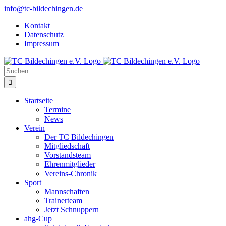
Zum
info@tc-bildechingen.de
Inhalt
Kontakt
springen
Datenschutz
Impressum
Suche
nach:
Startseite
Termine
News
Verein
Der TC Bildechingen
Mitgliedschaft
Vorstandsteam
Ehrenmitglieder
Vereins-Chronik
Sport
Mannschaften
Trainerteam
Jetzt Schnuppern
ahg-Cup