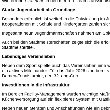
Winterrunde 2025/26, in den mehrere Teams aussichtsre
Starke Jugendarbeit als Grundlage
Besonders erfreulich ist weiterhin die Entwicklung im 
Kooperationen mit Schule und Kindergarten zahlen sic
Insgesamt neun Jugendmannschaften nahmen am Spielbet
Auch bei den Stadtmeisterschaften zeigte sich die er
Stadtmeistertitel.
Lebendiges Vereinsleben
Neben dem Sport spielte auch das Vereinsleben eine wi
ein aktives Miteinander. Für das Jahr 2026 sind bereit
Damen-Tennisturnier, den 32. ahg-Cup.
Investitionen in die Infrastruktur
Im Bereich Facility-Management wurden wichtige Maßn
Küchenversorgung auf ein flexibleres System mit Gasf
Neben neuen Geräten und Anschaffungen wie ein gebrau