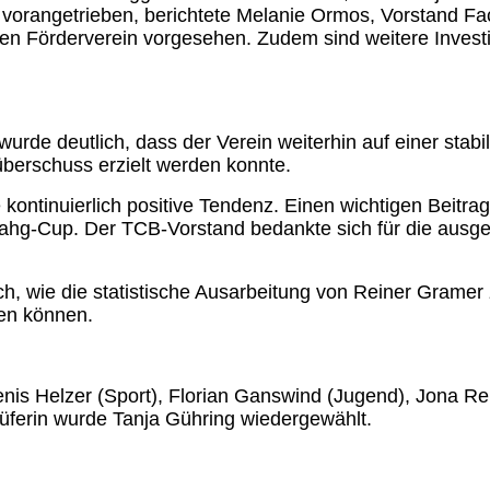
vorangetrieben, berichtete Melanie Ormos, Vorstand Facil
 Förderverein vorgesehen. Zudem sind weitere Investiti
.
urde deutlich, dass der Verein weiterhin auf einer sta
überschuss erzielt werden konnte.
kontinuierlich positive Tendenz. Einen wichtigen Beitra
ahg-Cup. Der TCB-Vorstand bedankte sich für die ausg
ich, wie die statistische Ausarbeitung von Reiner Grame
den können.
is Helzer (Sport), Florian Ganswind (Jugend), Jona R
prüferin wurde Tanja Gühring wiedergewählt.