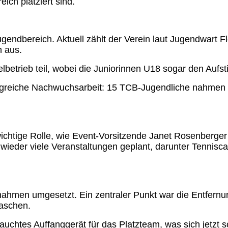
ich platziert sind.
Jugendbereich. Aktuell zählt der Verein laut Jugendwart 
h aus.
rieb teil, wobei die Juniorinnen U18 sogar den Aufsti
folgreiche Nachwuchsarbeit: 15 TCB-Jugendliche nahmen 
chtige Rolle, wie Event-Vorsitzende Janet Rosenberger 
s wieder viele Veranstaltungen geplant, darunter Tennisc
ahmen umgesetzt. Ein zentraler Punkt war die Entfernu
laschen.
chtes Auffanggerät für das Platzteam, was sich jetzt 