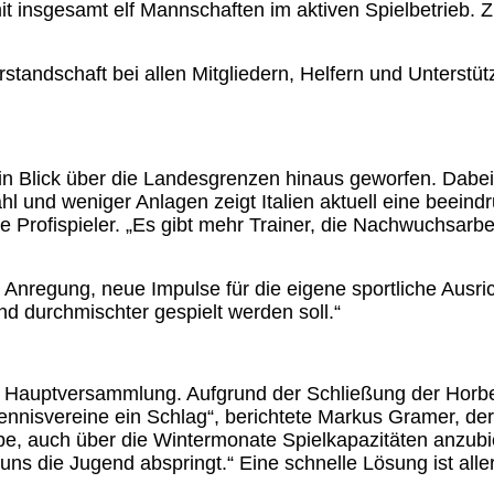
insgesamt elf Mannschaften im aktiven Spielbetrieb. Zie
andschaft bei allen Mitgliedern, Helfern und Unterstütz
in Blick über die Landesgrenzen hinaus geworfen. Dabei
l und weniger Anlagen zeigt Italien aktuell eine beeind
 Profispieler. „Es gibt mehr Trainer, die Nachwuchsarbei
Anregung, neue Impulse für die eigene sportliche Ausric
 und durchmischter gespielt werden soll.“
r Hauptversammlung. Aufgrund der Schließung der Horber
Tennisvereine ein Schlag“, berichtete Markus Gramer, der
, auch über die Wintermonate Spielkapazitäten anzubiete
ns die Jugend abspringt.“ Eine schnelle Lösung ist allerd