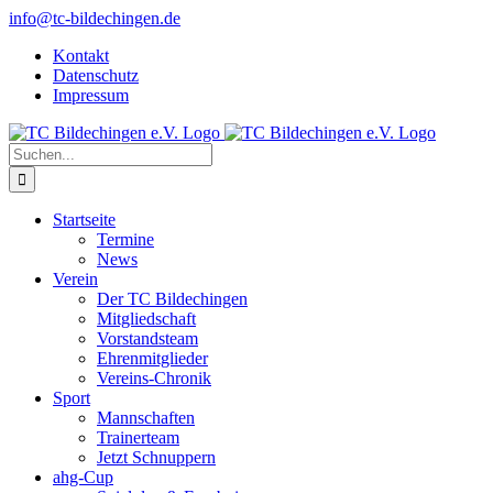
Zum
info@tc-bildechingen.de
Inhalt
Kontakt
springen
Datenschutz
Impressum
Suche
nach:
Startseite
Termine
News
Verein
Der TC Bildechingen
Mitgliedschaft
Vorstandsteam
Ehrenmitglieder
Vereins-Chronik
Sport
Mannschaften
Trainerteam
Jetzt Schnuppern
ahg-Cup