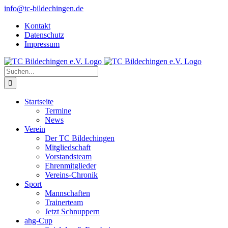
Zum
info@tc-bildechingen.de
Inhalt
Kontakt
springen
Datenschutz
Impressum
Suche
nach:
Startseite
Termine
News
Verein
Der TC Bildechingen
Mitgliedschaft
Vorstandsteam
Ehrenmitglieder
Vereins-Chronik
Sport
Mannschaften
Trainerteam
Jetzt Schnuppern
ahg-Cup