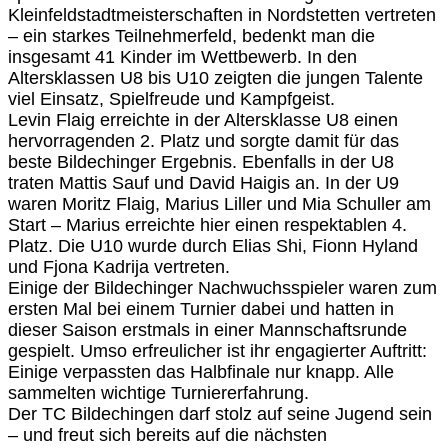
Kleinfeldstadtmeisterschaften in Nordstetten vertreten
– ein starkes Teilnehmerfeld, bedenkt man die
insgesamt 41 Kinder im Wettbewerb. In den
Altersklassen U8 bis U10 zeigten die jungen Talente
viel Einsatz, Spielfreude und Kampfgeist.
Levin Flaig erreichte in der Altersklasse U8 einen
hervorragenden 2. Platz und sorgte damit für das
beste Bildechinger Ergebnis. Ebenfalls in der U8
traten Mattis Sauf und David Haigis an. In der U9
waren Moritz Flaig, Marius Liller und Mia Schuller am
Start – Marius erreichte hier einen respektablen 4.
Platz. Die U10 wurde durch Elias Shi, Fionn Hyland
und Fjona Kadrija vertreten.
Einige der Bildechinger Nachwuchsspieler waren zum
ersten Mal bei einem Turnier dabei und hatten in
dieser Saison erstmals in einer Mannschaftsrunde
gespielt. Umso erfreulicher ist ihr engagierter Auftritt:
Einige verpassten das Halbfinale nur knapp. Alle
sammelten wichtige Turniererfahrung.
Der TC Bildechingen darf stolz auf seine Jugend sein
– und freut sich bereits auf die nächsten