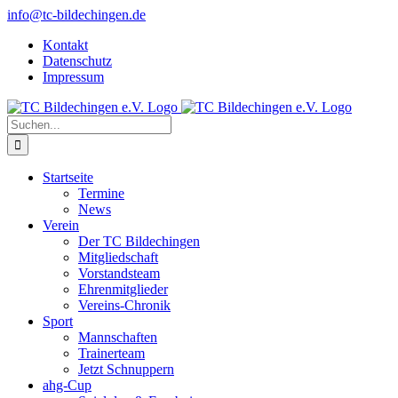
Zum
info@tc-bildechingen.de
Inhalt
Kontakt
springen
Datenschutz
Impressum
Suche
nach:
Startseite
Termine
News
Verein
Der TC Bildechingen
Mitgliedschaft
Vorstandsteam
Ehrenmitglieder
Vereins-Chronik
Sport
Mannschaften
Trainerteam
Jetzt Schnuppern
ahg-Cup