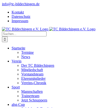
Zum
info@tc-bildechingen.de
Inhalt
Kontakt
springen
Datenschutz
Impressum
Suche
nach:
Startseite
Termine
News
Verein
Der TC Bildechingen
Mitgliedschaft
Vorstandsteam
Ehrenmitglieder
Vereins-Chronik
Sport
Mannschaften
Trainerteam
Jetzt Schnuppern
ahg-Cup