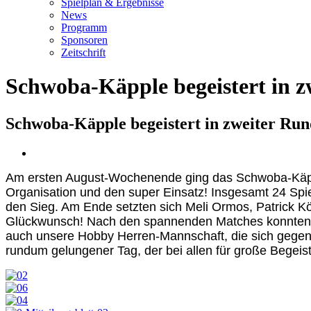
Spielplan & Ergebnisse
News
Programm
Sponsoren
Zeitschrift
Schwoba-Käpple begeistert in z
Schwoba-Käpple begeistert in zweiter Run
Zeige
grösseres
Am ersten August-Wochenende ging das Schwoba-Käpple 
Bild
Organisation und den super Einsatz!
Insgesamt 24 Spie
den Sieg. Am Ende setzten sich Meli Ormos, Patrick K
Glückwunsch! Nach den spannenden Matches konnten sic
auch unsere Hobby Herren-Mannschaft, die sich gegen S
rundum gelungener Tag, der bei allen für große Begeist