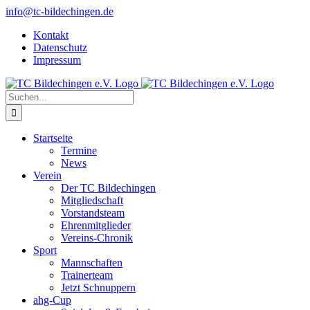
Zum
info@tc-bildechingen.de
Inhalt
Kontakt
springen
Datenschutz
Impressum
Suche
nach:
Startseite
Termine
News
Verein
Der TC Bildechingen
Mitgliedschaft
Vorstandsteam
Ehrenmitglieder
Vereins-Chronik
Sport
Mannschaften
Trainerteam
Jetzt Schnuppern
ahg-Cup