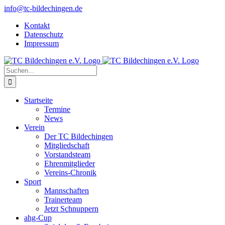
Zum
info@tc-bildechingen.de
Inhalt
Kontakt
springen
Datenschutz
Impressum
Suche
nach:
Startseite
Termine
News
Verein
Der TC Bildechingen
Mitgliedschaft
Vorstandsteam
Ehrenmitglieder
Vereins-Chronik
Sport
Mannschaften
Trainerteam
Jetzt Schnuppern
ahg-Cup