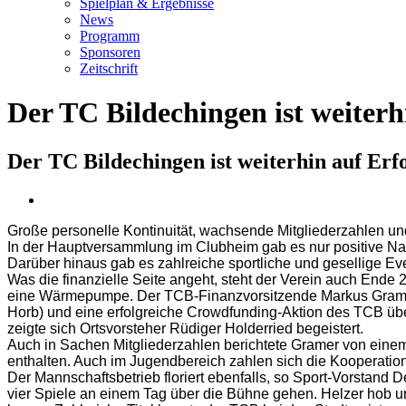
Spielplan & Ergebnisse
News
Programm
Sponsoren
Zeitschrift
Der TC Bildechingen ist weiterh
Der TC Bildechingen ist weiterhin auf Erf
Zeige
grösseres
Große personelle Kontinuität, wachsende Mitgliederzahlen un
Bild
In der Hauptversammlung im Clubheim gab es nur positive Nac
Darüber hinaus gab es zahlreiche sportliche und gesellige Ev
Was die finanzielle Seite angeht, steht der Verein auch Ende
eine Wärmepumpe. Der TCB-Finanzvorsitzende Markus Gramer 
Horb) und eine erfolgreiche Crowdfunding-Aktion des TCB übe
zeigte sich Ortsvorsteher Rüdiger Holderried begeistert.
Auch in Sachen Mitgliederzahlen berichtete Gramer von einem
enthalten. Auch im Jugendbereich zahlen sich die Kooperatio
Der Mannschaftsbetrieb floriert ebenfalls, so Sport-Vorstand
vier Spiele an einem Tag über die Bühne gehen. Helzer hob u