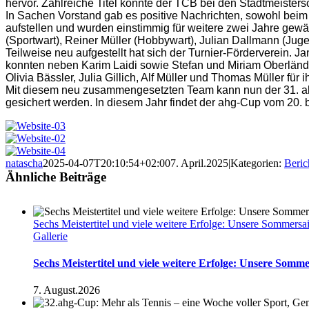
hervor. Zahlreiche Titel konnte der TCB bei den Stadtmeisters
In Sachen Vorstand gab es positive Nachrichten, sowohl beim 
aufstellen und wurden einstimmig für weitere zwei Jahre gewä
(Sportwart), Reiner Müller (Hobbywart), Julian Dallmann (Ju
Teilweise neu aufgestellt hat sich der Turnier-Förderverein. Ja
konnten neben Karim Laidi sowie Stefan und Miriam Oberländ
Olivia Bässler, Julia Gillich, Alf Müller und Thomas Müller für
Mit diesem neu zusammengesetzten Team kann nun der 31. ahg
gesichert werden. In diesem Jahr findet der ahg-Cup vom 20. bis
natascha
2025-04-07T20:10:54+02:00
7. April.2025
|
Kategorien:
Beric
Ähnliche Beiträge
Sechs Meistertitel und viele weitere Erfolge: Unsere Sommersa
Gallerie
Sechs Meistertitel und viele weitere Erfolge: Unsere Somm
7. August.2026