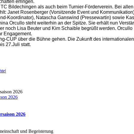
chaften erringen.
TC Bildechingen als auch beim Turnier-Förderverein. Bei allen
hlt: Janet Rosenberger (Vorsitzende Event und Kommunikation),
gend-Koordinator), Natascha Ganswind (Pressewartin) sowie Ka
nina Orcullo steht weiterhin an der Spitze. Sie erhält nun Verst
er noch Lisa Beuter und Kim Schaible begrüßt werden. Orcullo
 ihr Engagement.
-CUP über die Bühne gehen. Die Zukunft des internationalen D
 27.Juli statt.
hte
|
ison 2026
ersaison 2026