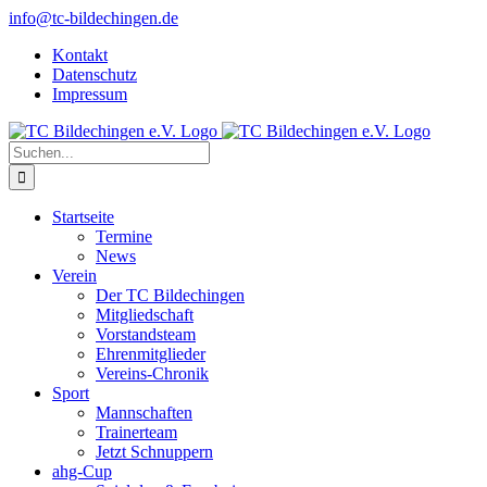
Zum
info@tc-bildechingen.de
Inhalt
Kontakt
springen
Datenschutz
Impressum
Suche
nach:
Startseite
Termine
News
Verein
Der TC Bildechingen
Mitgliedschaft
Vorstandsteam
Ehrenmitglieder
Vereins-Chronik
Sport
Mannschaften
Trainerteam
Jetzt Schnuppern
ahg-Cup