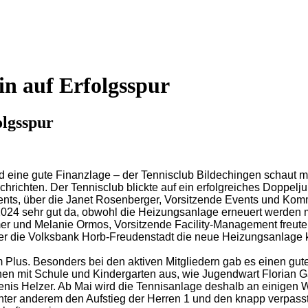
in auf Erfolgsspur
olgsspur
d eine gute Finanzlage – der Tennisclub Bildechingen schaut m
hrichten. Der Tennisclub blickte auf ein erfolgreiches Doppel
ents, über die Janet Rosenberger, Vorsitzende Events und Komm
 2024 sehr gut da, obwohl die Heizungsanlage erneuert werden 
und Melanie Ormos, Vorsitzende Facility-Management freuten
r die Volksbank Horb-Freudenstadt die neue Heizungsanlage komp
 Plus. Besonders bei den aktiven Mitgliedern gab es einen gu
nen mit Schule und Kindergarten aus, wie Jugendwart Florian G
 Denis Helzer. Ab Mai wird die Tennisanlage deshalb an einigen
nter anderem den Aufstieg der Herren 1 und den knapp verpass