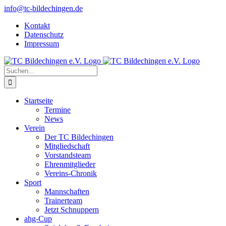
Zum
info@tc-bildechingen.de
Inhalt
Kontakt
springen
Datenschutz
Impressum
Suche
nach:
Startseite
Termine
News
Verein
Der TC Bildechingen
Mitgliedschaft
Vorstandsteam
Ehrenmitglieder
Vereins-Chronik
Sport
Mannschaften
Trainerteam
Jetzt Schnuppern
ahg-Cup