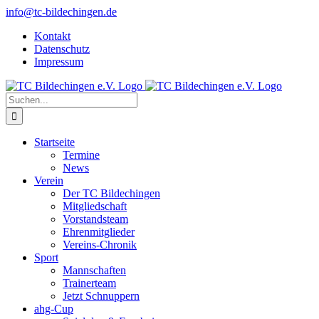
Zum
info@tc-bildechingen.de
Inhalt
Kontakt
springen
Datenschutz
Impressum
Suche
nach:
Startseite
Termine
News
Verein
Der TC Bildechingen
Mitgliedschaft
Vorstandsteam
Ehrenmitglieder
Vereins-Chronik
Sport
Mannschaften
Trainerteam
Jetzt Schnuppern
ahg-Cup