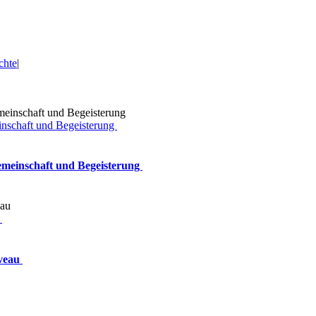
chte
|
inschaft und Begeisterung
Gemeinschaft und Begeisterung
u
iveau