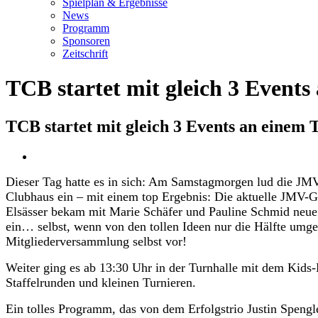
Spielplan & Ergebnisse
News
Programm
Sponsoren
Zeitschrift
TCB startet mit gleich 3 Events
TCB startet mit gleich 3 Events an einem 
Zeige
grösseres
Dieser Tag hatte es in sich: Am Samstagmorgen lud die JMV
Bild
Clubhaus ein – mit einem top Ergebnis: Die aktuelle JMV
Elsässer bekam mit Marie Schäfer und Pauline Schmid neue 
ein… selbst, wenn von den tollen Ideen nur die Hälfte umge
Mitgliederversammlung selbst vor!
Weiter ging es ab 13:30 Uhr in der Turnhalle mit dem Kids-D
Staffelrunden und kleinen Turnieren.
Ein tolles Programm, das von dem Erfolgstrio Justin Spengl